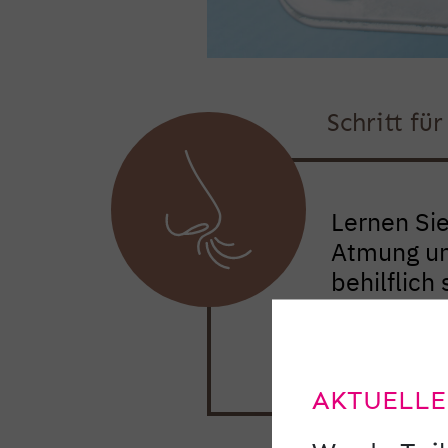
Schritt fü
Lernen Si
Atmung und
behilflich 
AKTUELLE