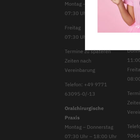
Montag – Donnerstag
08:00
07:30 Uhr – 18:00 Uhr
Diens
10:00
Freitag
Mitt
07:30 Uhr – 13:00 Uhr
08:00
Donn
Termine zu späteren
11:00
Zeiten nach
Freit
Vereinbarung
08:00
Telefon: +49 9771
Termi
63095-0/-13
Zeite
Oralchirurgische
Verei
Praxis
Telef
Montag – Donnerstag
7066
07:30 Uhr – 18:00 Uhr