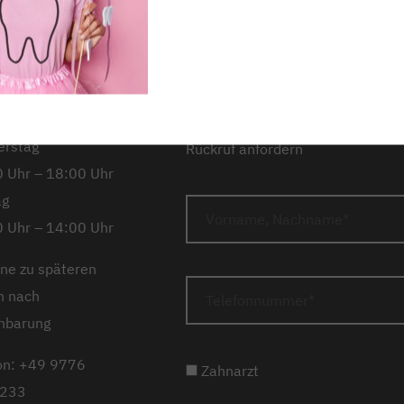
 Uhr – 14:00 Uhr
Barriere melden
Karrie
tag
Anfahrt
 Uhr – 18:00 Uhr
woch
 Uhr – 16:00 Uhr
erstag
Rückruf anfordern
 Uhr – 18:00 Uhr
ag
 Uhr – 14:00 Uhr
ne zu späteren
n nach
nbarung
on: +49 9776
Zahnarzt
233