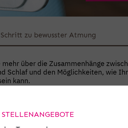
r Schritt zu bewusster Atmung
e mehr über die Zusammenhänge zwisc
 Schlaf und den Möglichkeiten, wie Ihr
sein kann.
Hier der Weg
 STELLENANGEBOTE