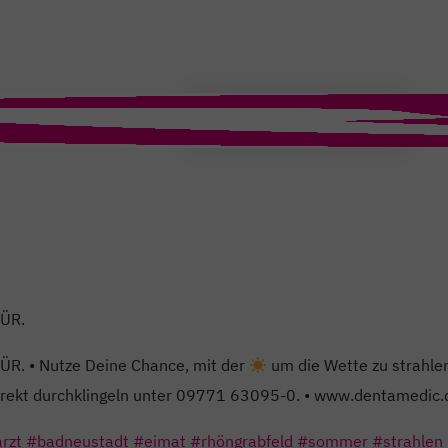
T
ÜR.
. • Nutze Deine Chance, mit der
um die Wette zu strahlen
irekt durchklingeln unter 09771 63095-0. • www.dentamedic
rzt
#badneustadt
#eimat
#rhöngrabfeld
#sommer
#strahlen