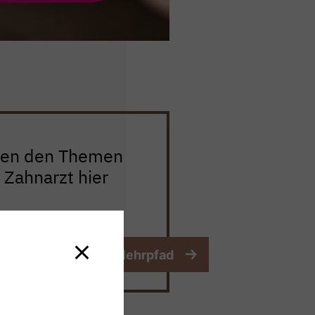
hen den Themen
 Zahnarzt hier
 zum digitalen Atemlehrpfad