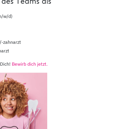
 des Teams als
m/w/d)
/-zahnarzt
narzt
 Dich!
Bewirb dich jetzt.
dentaMEDIC
ihr medizinisches N
richstadt,
Kontakt
Stando
kheimer
Unsere Partner
Notdie
ße 12
Impressum
Datens
ag
Downloads
Barrier