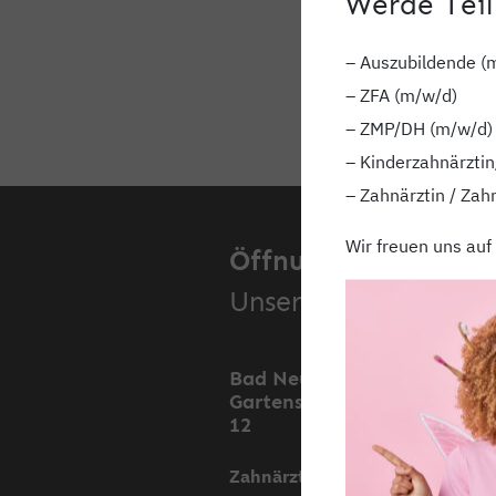
Werde Teil
– Auszubildende (
– ZFA (m/w/d)
– ZMP/DH (m/w/d)
– Kinderzahnärztin
– Zahnärztin / Zah
Wir freuen uns auf
Öffnungszeiten.
Unsere Standorte.
Bad Neustadt,
Mell
Gartenstraße 11 &
Stoc
12
Stra
Zahnärztliche Praxis
Mont