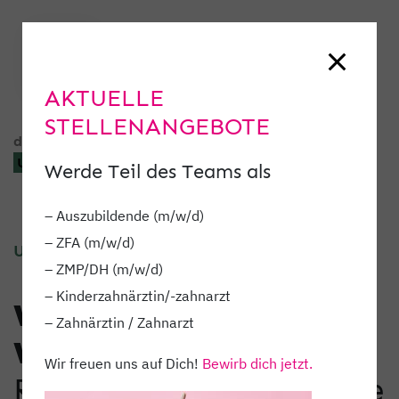
AKTUELLE
STELLENANGEBOTE
dentaMEDIC
·
Kieferorthopädische Abteilung
·
Unsere Praxis und das Team
Werde Teil des Teams als
– Auszubildende (m/w/d)
– ZFA (m/w/d)
Unsere Praxis und das Team
– ZMP/DH (m/w/d)
– Kinderzahnärztin/-zahnarzt
Was braucht’s der
– Zahnärztin / Zahnarzt
Worte mehr:
Dr. Moritz
Wir freuen uns auf Dich!
Bewirb dich jetzt.
Rothaug beantwortet die