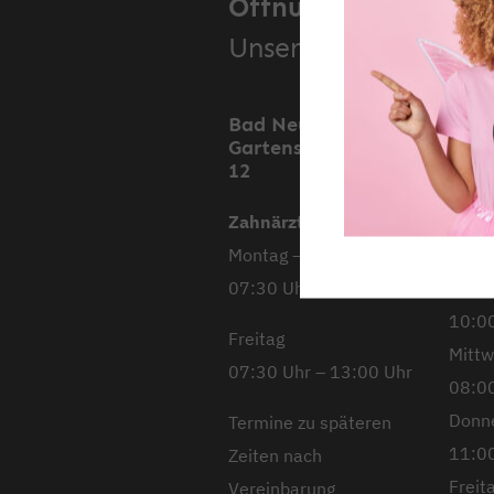
Öffnungszeiten.
Unsere Standorte.
Bad Neustadt,
Mell
Gartenstraße 11 &
Stoc
12
Stra
Zahnärztliche Praxis
Mont
Montag – Donnerstag
08:00
07:30 Uhr – 18:00 Uhr
Diens
10:00
Freitag
Mitt
07:30 Uhr – 13:00 Uhr
08:00
Donn
Termine zu späteren
11:00
Zeiten nach
Freit
Vereinbarung