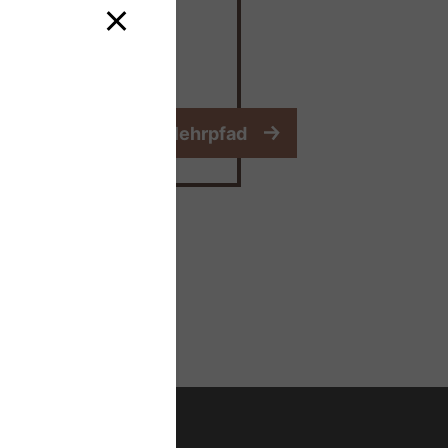
 Zahnarzt hier
 zum digitalen Atemlehrpfad