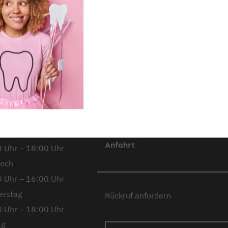
dentaMEDIC
ihr medizinisches N
richstadt,
Kontakt
Stando
kheimer
Unsere Partner
Notdie
ße 12
Impressum
Datens
ag
Downloads
Barrier
 Uhr – 14:00 Uhr
Barriere melden
Karrie
tag
Anfahrt
 Uhr – 18:00 Uhr
woch
 Uhr – 16:00 Uhr
erstag
Rückruf anfordern
 Uhr – 18:00 Uhr
ag