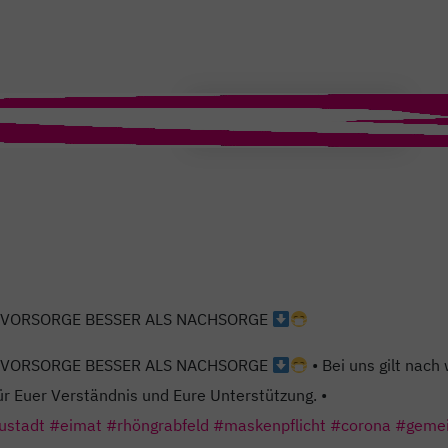
T
 VORSORGE BESSER ALS NACHSORGE
 VORSORGE BESSER ALS NACHSORGE
• Bei uns gilt nac
ür Euer Verständnis und Eure Unterstützung. •
ustadt
#eimat
#rhöngrabfeld
#maskenpflicht
#corona
#geme