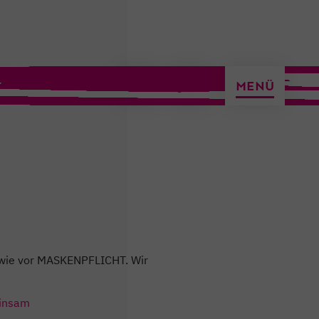
ermin vereinbaren
MENÜ
h wie vor MASKENPFLICHT. Wir
insam