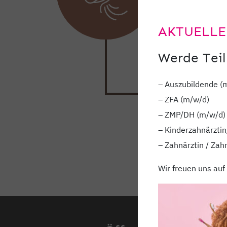
Atmung und
behilflich 
AKTUELLE
Werde Teil
– Auszubildende (
– ZFA (m/w/d)
– ZMP/DH (m/w/d)
– Kinderzahnärztin
– Zahnärztin / Zah
Wir freuen uns auf