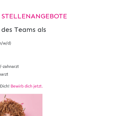
 Schlaf und den Möglichkeiten, wie Ihr
sein kann.
 STELLENANGEBOTE
 des Teams als
Hier der Weg
m/w/d)
/-zahnarzt
narzt
 Dich!
Bewirb dich jetzt.