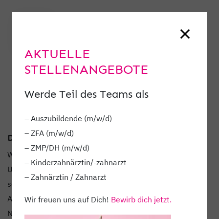
AKTUELLE
STELLENANGEBOTE
Werde Teil des Teams als
– Auszubildende (m/w/d)
– ZFA (m/w/d)
DON’T WORRY, BE HOPPY.
– ZMP/DH (m/w/d)
Wir wünschen allen schöne Feiertage und frohe Ostern!
– Kinderzahnärztin/-zahnarzt
Unser Kinderteam freut sich immer sehr über die
– Zahnärztin / Zahnarzt
selbstgemalten Bilder unserer kleinen Patienten.
Ab Dienstag sind wir wieder wie gewohnt für Euch da!
Wir freuen uns auf Dich!
Bewirb dich jetzt.
Noch keinen Termin? //
www.dentamedic.de
→ Termin