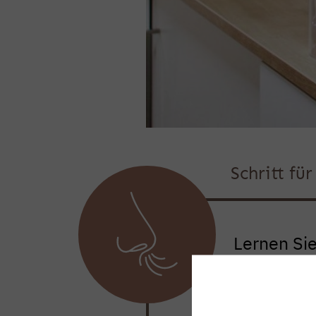
Schritt fü
Lernen Si
Atmung und
behilflich 