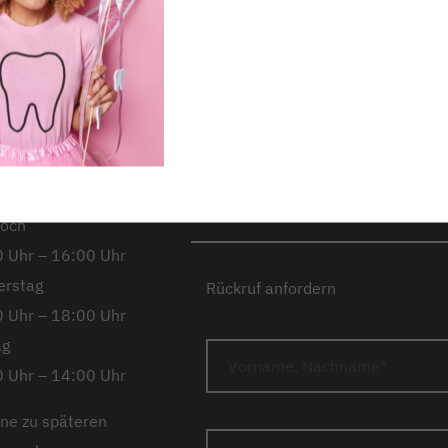
richstadt,
Kontakt
Stando
kheimer
Unsere Partner
Notdie
ße 12
Impressum
Datens
ag
Downloads
Barrier
 Uhr – 14:00 Uhr
Barriere melden
Karrie
tag
Anfahrt
 Uhr – 18:00 Uhr
woch
 Uhr – 16:00 Uhr
erstag
Rückruf anfordern
 Uhr – 18:00 Uhr
ag
 Uhr – 14:00 Uhr
ne zu späteren