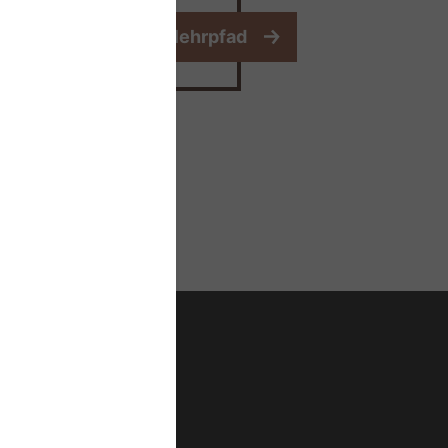
 zum digitalen Atemlehrpfad
etzwerk