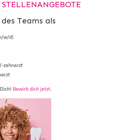
 STELLENANGEBOTE
Hier der Weg
 des Teams als
m/w/d)
/-zahnarzt
narzt
 Dich!
Bewirb dich jetzt.
dentaMEDIC
ihr medizinisches N