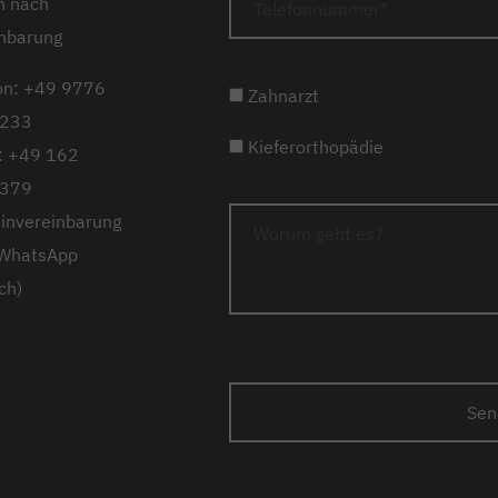
n nach
nbarung
on: +49 9776
Zahnarzt
233
Kieferorthopädie
: +49 162
379
invereinbarung
 WhatsApp
ch)