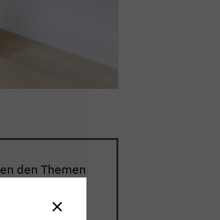
hen den Themen
 Zahnarzt hier