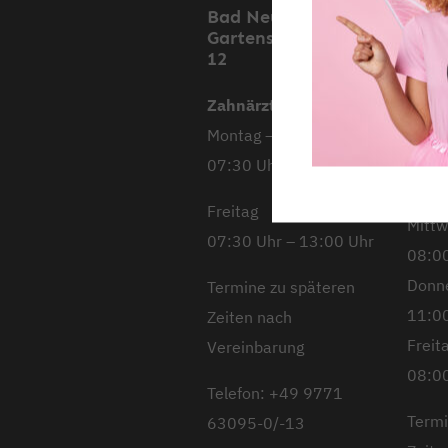
Bad Neustadt,
Mell
Gartenstraße 11 &
Stoc
12
Stra
Zahnärztliche Praxis
Mont
Montag – Donnerstag
08:00
07:30 Uhr – 18:00 Uhr
Diens
10:00
Freitag
Mitt
07:30 Uhr – 13:00 Uhr
08:00
Donn
Termine zu späteren
11:00
Zeiten nach
Freit
Vereinbarung
08:00
Telefon: +49 9771
Termi
63095-0/-13