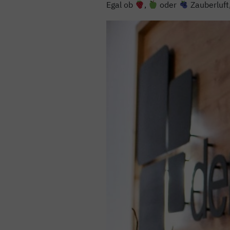
Egal ob
,
oder
Zauberluft