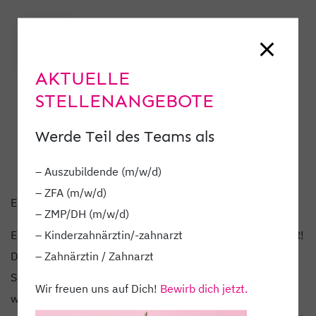
AKTUELLE
STELLENANGEBOTE
Werde Teil des Teams als
– Auszubildende (m/w/d)
– ZFA (m/w/d)
ES IST NICHT ALLES GOLD WAS GLÄNZT…
– ZMP/DH (m/w/d)
– Kinderzahnärztin/-zahnarzt
ES IST NICHT ALLES GOLD WAS GLÄNZT • …ABER SILBER!
– Zahnärztin / Zahnarzt
Die Brackets gehen denselben Weg wie Du, Schritt für
Schritt zu Deinem Traumlächeln! Und keine Angst – es
Wir freuen uns auf Dich!
Bewirb dich jetzt.
wird Dir nicht vergehen! •
www.dentamedic.de