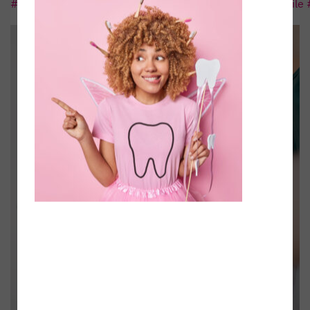
#dentaMEDIC
#kieferorthopädie
#brackets
#bracketsmile