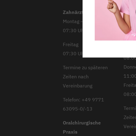
Zahnärztliche Praxis
Mont
Montag – Donnerstag
08:00
07:30 Uhr – 18:00 Uhr
Diens
10:00
Freitag
Mitt
07:30 Uhr – 13:00 Uhr
08:00
Donn
Termine zu späteren
11:00
Zeiten nach
Freit
Vereinbarung
08:00
Telefon: +49 9771
Termi
63095-0/-13
Zeite
Oralchirurgische
Verei
Praxis