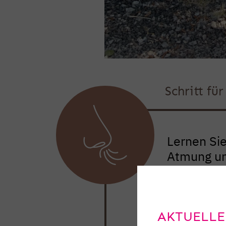
Schritt fü
Lernen Si
Atmung und
behilflich 
AKTUELLE