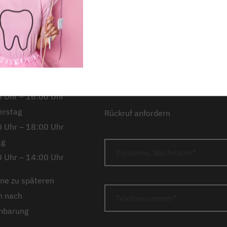
Impressum
Datens
ag
Downloads
Barrier
 Uhr – 14:00 Uhr
Barriere melden
Karrie
tag
Anfahrt
 Uhr – 18:00 Uhr
woch
 Uhr – 16:00 Uhr
erstag
Rückruf anfordern
 Uhr – 18:00 Uhr
ag
 Uhr – 14:00 Uhr
ne zu späteren
n nach
nbarung