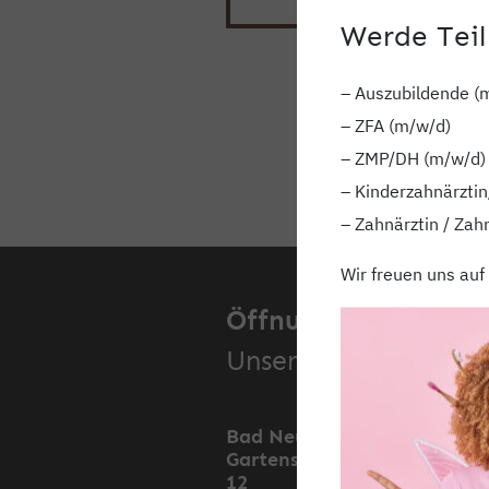
Werde Teil
– Auszubildende (
– ZFA (m/w/d)
– ZMP/DH (m/w/d)
– Kinderzahnärztin
– Zahnärztin / Zah
Wir freuen uns auf
Öffnungszeiten.
Unsere Standorte.
Bad Neustadt,
Mell
Gartenstraße 11 &
Stoc
12
Stra