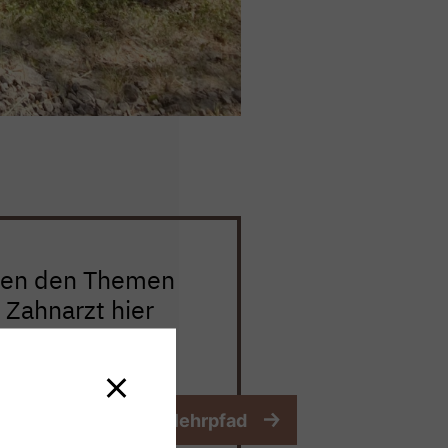
hen den Themen
 Zahnarzt hier
 zum digitalen Atemlehrpfad