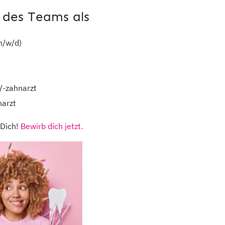
 des Teams als
m/w/d)
/-zahnarzt
narzt
 Dich!
Bewirb dich jetzt.
dentaMEDIC
ihr medizinisches N
richstadt,
Kontakt
Stando
kheimer
Unsere Partner
Notdie
ße 12