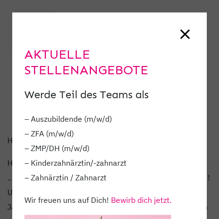
AKTUELLE
STELLENANGEBOTE
Werde Teil des Teams als
– Auszubildende (m/w/d)
– ZFA (m/w/d)
HE DID IT!
– ZMP/DH (m/w/d)
– Kinderzahnärztin/-zahnarzt
HE DID IT!
– Zahnärztin / Zahnarzt
.. und das mit der Auszeichung „Excellence Award 2021“!
Unser
@dr_matthias_klum
absolvierte in den letzten 2
Wir freuen uns auf Dich!
Bewirb dich jetzt.
Jahren sein Studium neben dem Praxisalltag. 125 Seiten