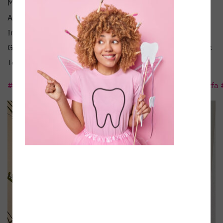
Masterthese, Fallpräsentationen und anschließender
Abschlussprüfung –
Master of Sciene (M. Sc.) in oraler
Implantologie und Parodontologie der Deutschen
Gesellschaft für Implantologie. Das gesamte dentamedic
Team gratuliert Ihm zu dieser grandiosen Leistung!
#dentamedic
#badneustadt
#rhöngrabfeld
#zahnarzt
#zfa