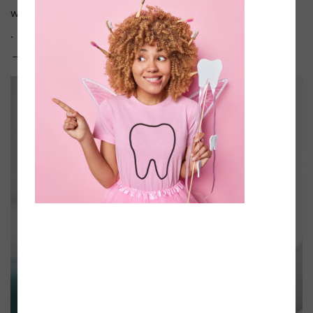
wortwörtlich!
.
→ www.dentamedic.de