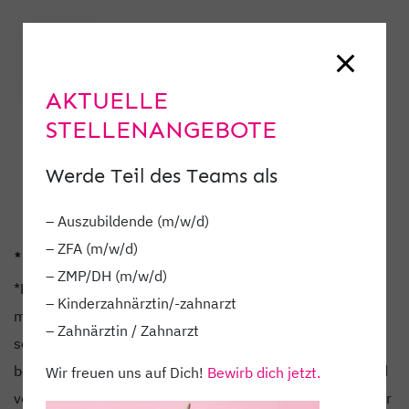
AKTUELLE
STELLENANGEBOTE
Werde Teil des Teams als
– Auszubildende (m/w/d)
– ZFA (m/w/d)
*KLICK* *KLICK* // „UND BITTE LÄCHELN!“
– ZMP/DH (m/w/d)
*KLICK* *KLICK* // „UND BITTE LÄCHELN!“• Nein, wir
– Kinderzahnärztin/-zahnarzt
machen kein Fotoshooting für die nächste Illustrierte,
– Zahnärztin / Zahnarzt
sondern von Euch! *SMILE* Um Veränderungen zu
beobachten, muss man sich erst einmal ein genaues Bild
Wir freuen uns auf Dich!
Bewirb dich jetzt.
von der Ausgangssituation machen! Und DAS nehmen wir