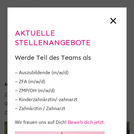
AKTUELLE
STELLENANGEBOTE
Werde Teil des Teams als
– Auszubildende (m/w/d)
– ZFA (m/w/d)
NUMMER_1 VON 3!
– ZMP/DH (m/w/d)
Zahnarztbehandlung, kieferorthopädische Abteilung und
– Kinderzahnärztin/-zahnarzt
Oralchirurgie – auch in Mellrichstadt bekommen deine
– Zahnärztin / Zahnarzt
Zähne unser interdisziplinäres Triple.
Wir freuen uns auf Dich!
Bewirb dich jetzt.