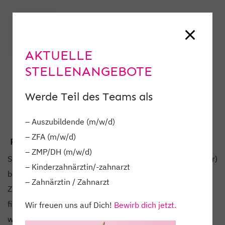
AKTUELLE
STELLENANGEBOTE
Werde Teil des Teams als
– Auszubildende (m/w/d)
– ZFA (m/w/d)
PROPHYLAXE
– ZMP/DH (m/w/d)
Sei immer einen Schritt voraus, denn Vorsorge ist (immer)
– Kinderzahnärztin/-zahnarzt
besser als Nachsorge. > Das gilt natürlich auch für Deine
– Zahnärztin / Zahnarzt
Zähne
. • Infos und Termine für Deine „Beißerchen“
findest Du auf unserer Website unter
Wir freuen uns auf Dich!
Bewirb dich jetzt.
www.dentamedic.de