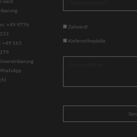
n nach
nbarung
on: +49 9776
Zahnarzt
233
Kieferorthopädie
: +49 162
379
invereinbarung
 WhatsApp
ch)