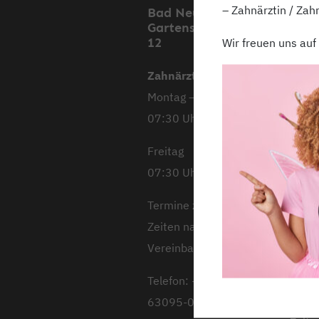
– Zahnärztin / Zah
Bad Neustadt,
Mell
Gartenstraße 11 &
Stoc
12
Stra
Wir freuen uns auf
Zahnärztliche Praxis
Mont
Montag – Donnerstag
08:00
07:30 Uhr – 18:00 Uhr
Diens
10:00
Freitag
Mitt
07:30 Uhr – 13:00 Uhr
08:00
Donn
Termine zu späteren
11:00
Zeiten nach
Freit
Vereinbarung
08:00
Telefon: +49 9771
Termi
63095-0/-13