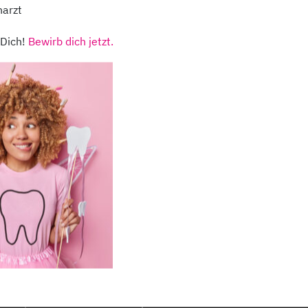
narzt
richstadt,
Kontakt
Stando
kheimer
Unsere Partner
Notdie
ße 12
 Dich!
Bewirb dich jetzt.
Impressum
Datens
ag
Downloads
Barrier
 Uhr – 14:00 Uhr
Barriere melden
Karrie
tag
Anfahrt
 Uhr – 18:00 Uhr
woch
 Uhr – 16:00 Uhr
erstag
Rückruf anfordern
 Uhr – 18:00 Uhr
ag
 Uhr – 14:00 Uhr
ne zu späteren