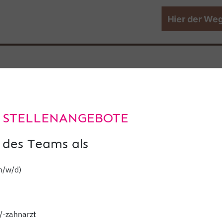
Hier der Weg
 STELLENANGEBOTE
 des Teams als
m/w/d)
dentaMEDIC
ihr medizinisches N
/-zahnarzt