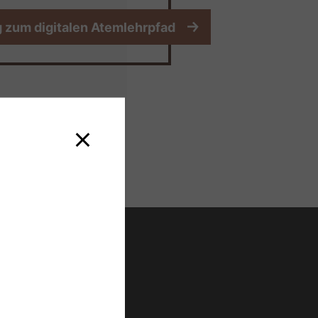
 zum digitalen Atemlehrpfad
etzwerk