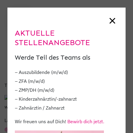
AKTUELLE
STELLENANGEBOTE
Werde Teil des Teams als
– Auszubildende (m/w/d)
– ZFA (m/w/d)
TEAMZUWACHS
– ZMP/DH (m/w/d)
– Kinderzahnärztin/-zahnarzt
wir haben Verstärkung bekommen!
– Zahnärztin / Zahnarzt
Lara und Lea unterstützen ab sofort das Team von
Wir freuen uns auf Dich!
Bewirb dich jetzt.
@dr_moritz_rothaug
.