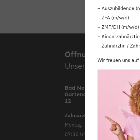
– Auszubildende (
– ZFA (m/w/d)
– ZMP/DH (m/w/d)
– Kinderzahnärztin
– Zahnärztin / Zah
Öffnungszeiten.
Wir freuen uns auf
Unsere Standorte.
Bad Neustadt,
Mell
Gartenstraße 11 &
Stoc
12
Stra
Zahnärztliche Praxis
Mont
Montag – Donnerstag
08:00
07:30 Uhr – 18:00 Uhr
Diens