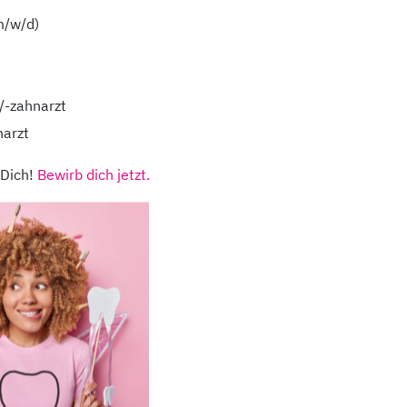
m/w/d)
/-zahnarzt
narzt
dentaMEDIC
 Dich!
Bewirb dich jetzt.
ihr medizinisches N
richstadt,
Kontakt
Stando
kheimer
Unsere Partner
Notdie
ße 12
Impressum
Datens
ag
Downloads
Barrier
 Uhr – 14:00 Uhr
Barriere melden
Karrie
tag