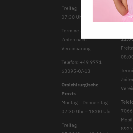
10:00
Freitag
Mitt
07:30 Uhr – 13:00 Uhr
08:00
Donn
Termine zu späteren
11:00
Zeiten nach
Freit
Vereinbarung
08:00
Telefon: +49 9771
Termi
63095-0/-13
Zeite
Oralchirurgische
Verei
Praxis
Telef
Montag – Donnerstag
7066
07:30 Uhr – 18:00 Uhr
Mobil
Freitag
8927