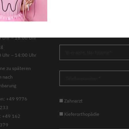
Anfahrt
 Uhr – 18:00 Uhr
woch
 Uhr – 16:00 Uhr
erstag
Rückruf anfordern
 Uhr – 18:00 Uhr
ag
 Uhr – 14:00 Uhr
ne zu späteren
n nach
nbarung
on: +49 9776
Zahnarzt
233
Kieferorthopädie
: +49 162
379