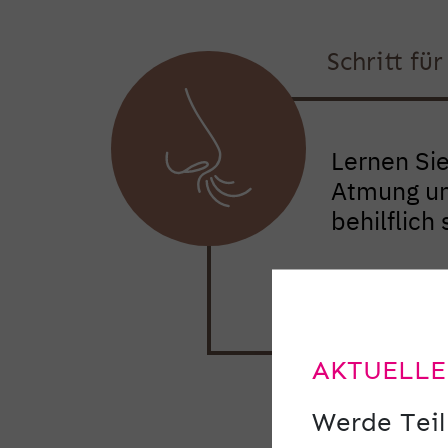
Schritt fü
Lernen Si
Atmung und
behilflich 
AKTUELLE
Werde Teil