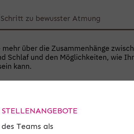
r Schritt zu bewusster Atmung
e mehr über die Zusammenhänge zwisc
 Schlaf und den Möglichkeiten, wie Ihr
sein kann.
Hier der Weg
 STELLENANGEBOTE
 des Teams als