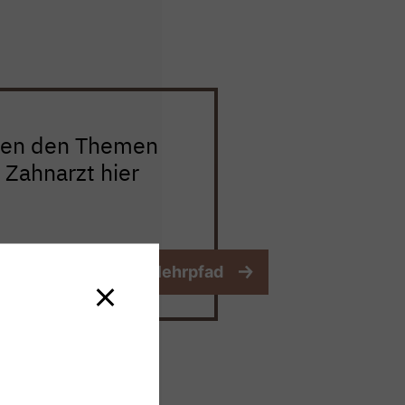
hen den Themen
 Zahnarzt hier
 zum digitalen Atemlehrpfad