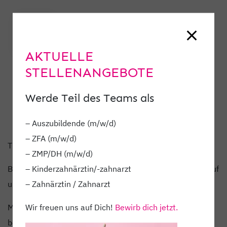
AKTUELLE
STELLENANGEBOTE
Werde Teil des Teams als
– Auszubildende (m/w/d)
– ZFA (m/w/d)
TODAY IS INTERNATIONAL WOMEN‘S DAY.
– ZMP/DH (m/w/d)
– Kinderzahnärztin/-zahnarzt
Bei uns heißt es täglich FRAUENPOWER. Wir sind stolz auf
– Zahnärztin / Zahnarzt
unsere Zahnmediznischen Fachangestellten.
Wir freuen uns auf Dich!
Bewirb dich jetzt.
Möchtest auch du zu unserem Team gehören? Dann
bewerb dich jetzt unter
info@dentamedic.de