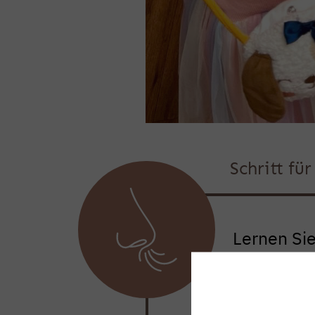
Schritt fü
Lernen Si
Atmung und
behilflich 