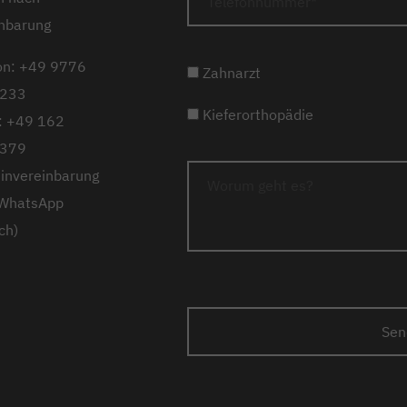
nbarung
on: +49 9776
Zahnarzt
233
Kieferorthopädie
: +49 162
379
invereinbarung
 WhatsApp
ch)