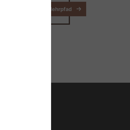
 zum digitalen Atemlehrpfad
etzwerk