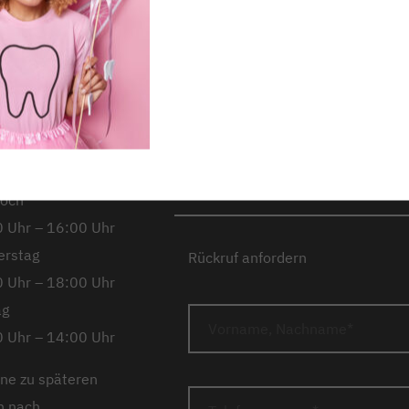
richstadt,
Kontakt
Stando
kheimer
Unsere Partner
Notdie
ße 12
Impressum
Datens
ag
Downloads
Barrier
 Uhr – 14:00 Uhr
Barriere melden
Karrie
tag
Anfahrt
 Uhr – 18:00 Uhr
woch
 Uhr – 16:00 Uhr
erstag
Rückruf anfordern
 Uhr – 18:00 Uhr
ag
 Uhr – 14:00 Uhr
ne zu späteren
n nach