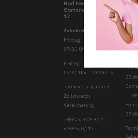
Bad Neustadt,
Mell
Gartenstraße 11 &
Stoc
12
Stra
Zahnärztliche Praxis
Mont
Montag – Donnerstag
08:00
07:30 Uhr – 18:00 Uhr
Diens
10:00
Freitag
Mitt
07:30 Uhr – 13:00 Uhr
08:00
Donn
Termine zu späteren
11:00
Zeiten nach
Freit
Vereinbarung
08:00
Telefon: +49 9771
Termi
63095-0/-13
Zeite