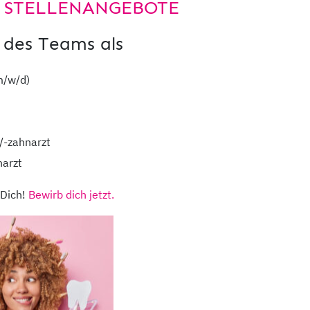
 STELLENANGEBOTE
Hier der Weg
 des Teams als
m/w/d)
/-zahnarzt
narzt
 Dich!
Bewirb dich jetzt.
dentaMEDIC
ihr medizinisches N