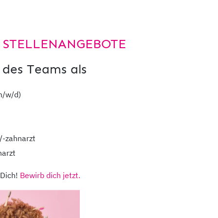
e mehr über die Zusammenhänge zwisc
 Schlaf und den Möglichkeiten, wie Ihr
 STELLENANGEBOTE
sein kann.
 des Teams als
Hier der Weg
m/w/d)
/-zahnarzt
narzt
 Dich!
Bewirb dich jetzt.