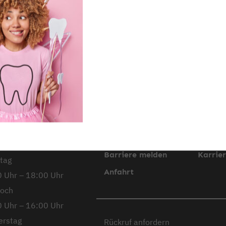
dentaMEDIC
ihr medizinisches N
richstadt,
Kontakt
Stando
kheimer
Unsere Partner
Notdie
ße 12
Impressum
Datens
ag
Downloads
Barrier
 Uhr – 14:00 Uhr
Barriere melden
Karrie
tag
Anfahrt
 Uhr – 18:00 Uhr
woch
 Uhr – 16:00 Uhr
erstag
Rückruf anfordern