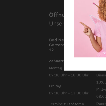
Öffnungszeiten.
Unsere Standorte.
Bad Neustadt,
Mell
Gartenstraße 11 &
Stoc
12
Stra
Zahnärztliche Praxis
Mont
Montag – Donnerstag
08:00
07:30 Uhr – 18:00 Uhr
Diens
10:00
Freitag
Mitt
07:30 Uhr – 13:00 Uhr
08:00
Donn
Termine zu späteren