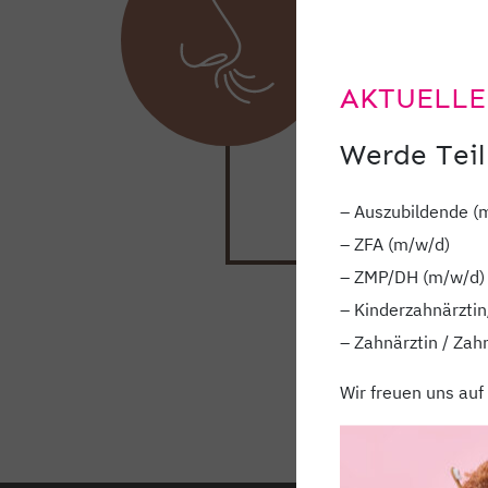
Lernen Si
Atmung und
AKTUELLE
behilflich 
Werde Teil
– Auszubildende (
– ZFA (m/w/d)
– ZMP/DH (m/w/d)
– Kinderzahnärztin
– Zahnärztin / Zah
Wir freuen uns auf