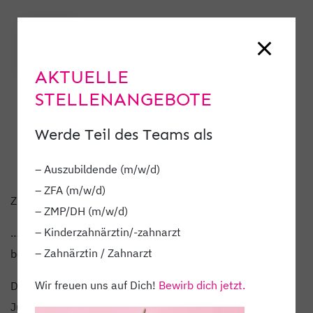
AKTUELLE
STELLENANGEBOTE
Werde Teil des Teams als
– Auszubildende (m/w/d)
– ZFA (m/w/d)
ZU BESUCH IN DER SCHULE.
– ZMP/DH (m/w/d)
– Kinderzahnärztin/-zahnarzt
…wir durften die Herbert Meder Schule in Unsleben
– Zahnärztin / Zahnarzt
besuchen.
Wir freuen uns auf Dich!
Bewirb dich jetzt.
Diese Schule ist ein Förderzentrum für Kinder und
Jugendliche mit sonderpädagogischen Förderbedarf in